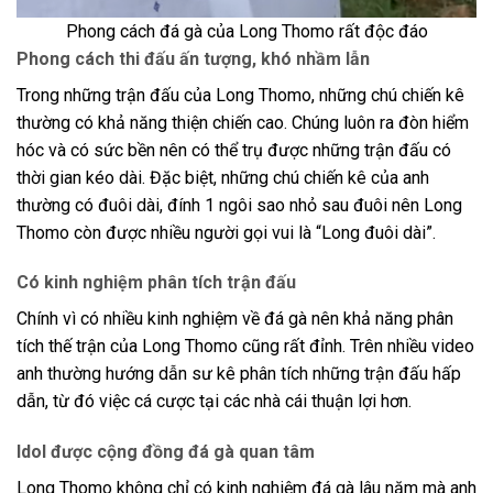
Phong cách đá gà của Long Thomo rất độc đáo
Phong cách thi đấu ấn tượng, khó nhầm lẫn
Trong những trận đấu của Long Thomo, những chú chiến kê
thường có khả năng thiện chiến cao. Chúng luôn ra đòn hiểm
hóc và có sức bền nên có thể trụ được những trận đấu có
thời gian kéo dài. Đặc biệt, những chú chiến kê của anh
thường có đuôi dài, đính 1 ngôi sao nhỏ sau đuôi nên Long
Thomo còn được nhiều người gọi vui là “Long đuôi dài”.
Có kinh nghiệm phân tích trận đấu
Chính vì có nhiều kinh nghiệm về đá gà nên khả năng phân
tích thế trận của Long Thomo cũng rất đỉnh. Trên nhiều video
anh thường hướng dẫn sư kê phân tích những trận đấu hấp
dẫn, từ đó việc cá cược tại các nhà cái thuận lợi hơn.
Idol được cộng đồng đá gà quan tâm
Long Thomo không chỉ có kinh nghiệm đá gà lâu năm mà anh