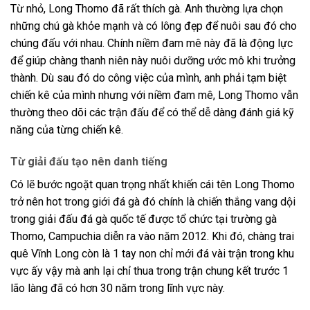
Từ nhỏ, Long Thomo đã rất thích gà. Anh thường lựa chọn
những chú gà khỏe mạnh và có lông đẹp để nuôi sau đó cho
chúng đấu với nhau. Chính niềm đam mê này đã là động lực
để giúp chàng thanh niên này nuôi dưỡng ước mô khi trưởng
thành. Dù sau đó do công việc của mình, anh phải tạm biệt
chiến kê của mình nhưng với niềm đam mê, Long Thomo vẫn
thường theo dõi các trận đấu để có thể dễ dàng đánh giá kỹ
năng của từng chiến kê.
Từ giải đấu tạo nên danh tiếng
Có lẽ bước ngoặt quan trọng nhất khiến cái tên Long Thomo
trở nên hot trong giới đá gà đó chính là chiến thắng vang dội
trong giải đấu đá gà quốc tế được tổ chức tại trường gà
Thomo, Campuchia diễn ra vào năm 2012. Khi đó, chàng trai
quê Vĩnh Long còn là 1 tay non chỉ mới đá vài trận trong khu
vực ấy vậy mà anh lại chỉ thua trong trận chung kết trước 1
lão làng đã có hơn 30 năm trong lĩnh vực này.