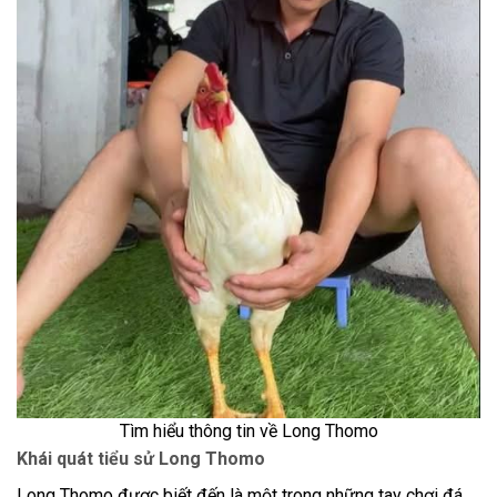
Tìm hiểu thông tin về Long Thomo
Khái quát tiểu sử Long Thomo
Long Thomo được biết đến là một trong những tay chơi đá