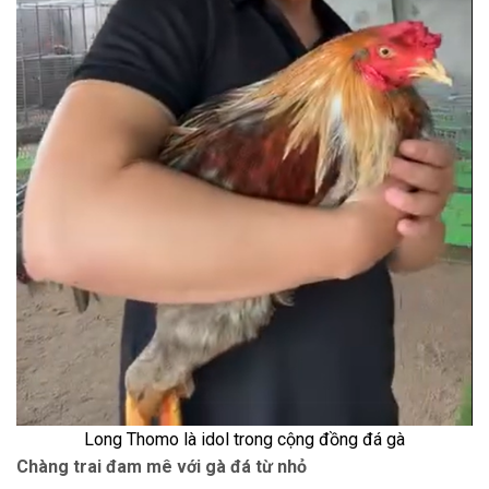
Long Thomo là idol trong cộng đồng đá gà
Chàng trai đam mê với gà đá từ nhỏ