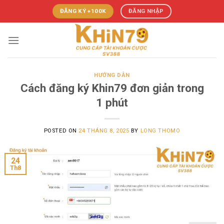
Skip
ĐĂNG KÝ +100K
ĐĂNG NHẬP
to
content
HƯỚNG DẪN
Cách đăng ký Khin79 đơn giản trong
1 phút
POSTED ON
24 THÁNG 8, 2025
BY
LONG THOMO
24
Th8