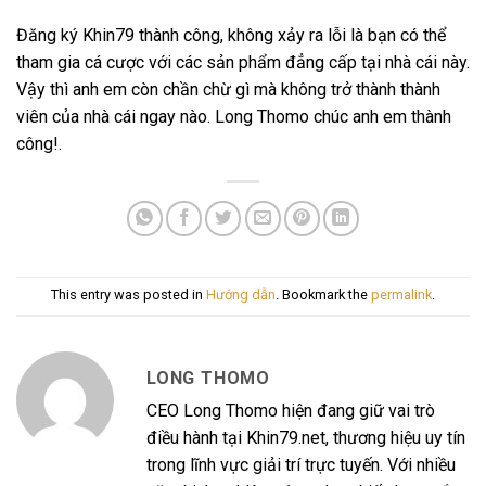
Đăng ký Khin79 thành công, không xảy ra lỗi là bạn có thể
tham gia cá cược với các sản phẩm đẳng cấp tại nhà cái này.
Vậy thì anh em còn chần chừ gì mà không trở thành thành
viên của nhà cái ngay nào. Long Thomo chúc anh em thành
công!.
This entry was posted in
Hướng dẫn
. Bookmark the
permalink
.
LONG THOMO
CEO Long Thomo hiện đang giữ vai trò
điều hành tại Khin79.net, thương hiệu uy tín
trong lĩnh vực giải trí trực tuyến. Với nhiều