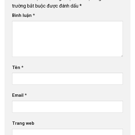
trường bắt buộc được đánh dấu
*
Bình luận
*
Tên
*
Email
*
Trang web