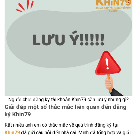
Người chơi đăng ký tài khoản Khin79 cần lưu ý những gì?
Giải đáp một số thắc mắc liên quan đến đăng
ký Khin79
Rất nhiều anh em có thắc mắc về quá trình đăng ký tại
Khin79
đã gửi câu hỏi đến nhà cái. Mình đã tổng hợp và giải