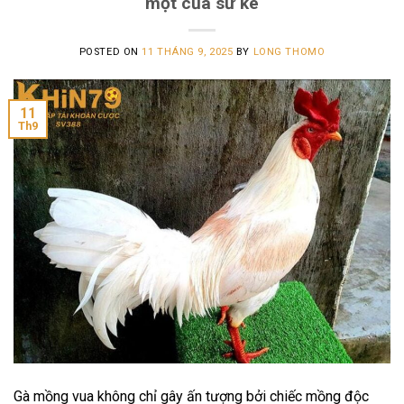
một của sư kê
POSTED ON
11 THÁNG 9, 2025
BY
LONG THOMO
11
Th9
Gà mồng vua không chỉ gây ấn tượng bởi chiếc mồng độc