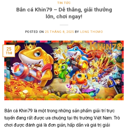
TIN TỨC
Bắn cá Khin79 – Dễ thắng, giải thưởng
lớn, chơi ngay!
POSTED ON
25 THÁNG 8, 2025
BY
LONG THOMO
25
Th8
Bắn cá Khin79 là một trong những sản phẩm giải trí trực
tuyến đang rất được ưa chuộng tại thị trường Việt Nam. Trò
chơi được đánh giá là đơn giản, hấp dẫn và giá trị giải