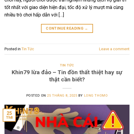
tốt nhất với giao diện hiện đại, tốc độ xử lý mượt mà cùng
nhiều trò chơi hấp dẫn với […]
CONTINUE READING
→
Posted in
Tin Tức
Leave a comment
TIN TỨC
Khin79 lừa đảo – Tin đồn thất thiệt hay sự
thật cần biết?
POSTED ON
25 THÁNG 8, 2025
BY
LONG THOMO
25
Th8