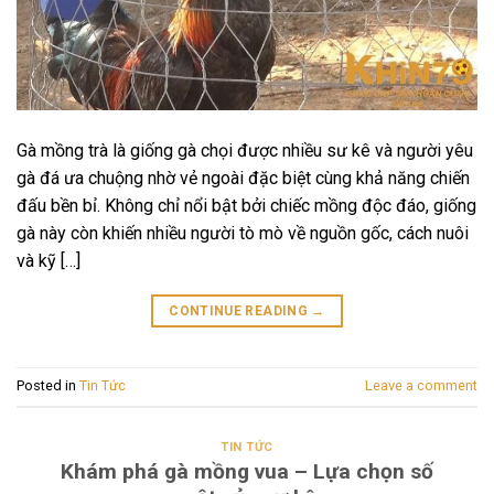
Gà mồng trà là giống gà chọi được nhiều sư kê và người yêu
gà đá ưa chuộng nhờ vẻ ngoài đặc biệt cùng khả năng chiến
đấu bền bỉ. Không chỉ nổi bật bởi chiếc mồng độc đáo, giống
gà này còn khiến nhiều người tò mò về nguồn gốc, cách nuôi
và kỹ […]
CONTINUE READING
→
Posted in
Tin Tức
Leave a comment
TIN TỨC
Khám phá gà mồng vua – Lựa chọn số