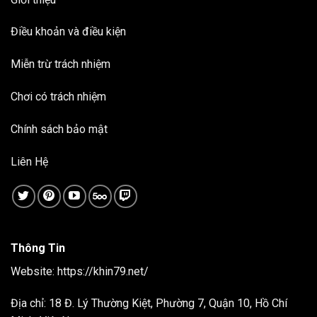
Điều khoản và điều kiện
Miễn trừ trách nhiệm
Chơi có trách nhiệm
Chính sách bảo mật
Liên Hệ
Thông Tin
Website:
https://khin79.net/
Địa chỉ:
18 Đ. Lý Thường Kiệt, Phường 7, Quận 10, Hồ Chí