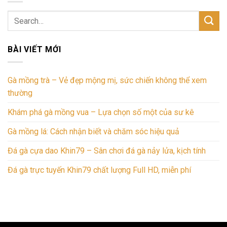
BÀI VIẾT MỚI
Gà mồng trà – Vẻ đẹp mộng mị, sức chiến không thể xem
thường
Khám phá gà mồng vua – Lựa chọn số một của sư kê
Gà mồng lá: Cách nhận biết và chăm sóc hiệu quả
Đá gà cựa dao Khin79 – Sân chơi đá gà nảy lửa, kịch tính
Đá gà trực tuyến Khin79 chất lượng Full HD, miễn phí