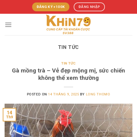
Skip
ĐĂNG KÝ +100K
ĐĂNG NHẬP
to
content
TIN TỨC
TIN TỨC
Gà mồng trà – Vẻ đẹp mộng mị, sức chiến
không thể xem thường
POSTED ON
14 THÁNG 9, 2025
BY
LONG THOMO
14
Th9