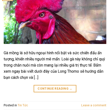
Gà mồng lá sở hữu ngoại hình nổi bật và sức chiến đấu ấn
tượng, khiến nhiều người mê mẩn. Loài gà này không chỉ quý
trong chăn nuôi mà còn mang lại nhiều giá trị thực tế. Bấm
xem ngay bài viết dưới đây của Long Thomo sẽ hướng dẫn
bạn cách chọn và […]
CONTINUE READING
→
Posted in
Tin Tức
Leave a comment