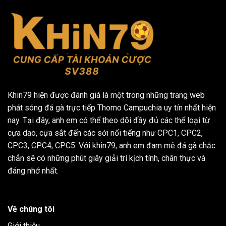
Khin79
hiện được đánh giá là một trong những trang web
phát sóng đá gà trực tiếp Thomo Campuchia uy tín nhất hiện
nay. Tại đây, anh em có thể theo dõi đầy đủ các thể loại từ
cựa dao, cựa sắt đến các sới nổi tiếng như CPC1, CPC2,
CPC3, CPC4, CPC5. Với khin79, anh em đam mê đá gà chắc
chắn sẽ có những phút giây giải trí kịch tính, chân thực và
đáng nhớ nhất.
Về chúng tôi
Giới thiệu