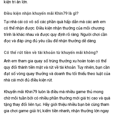
kiện tri ân lớn.
Điều kiện nhận khuyến mãi Khin79 là gì?
Tại nhà cái có vô số các phần quà hấp dẫn mà các anh em
có thể nhận được. Điều kiện nhận thưởng của mỗi chương
trình là khác nhau và được quy định rõ ràng. Người chơi cần
đọc và đáp ứng đủ yêu cầu để nhận thưởng dễ dàng.
Có thể rút tiền về tài khoản từ khuyến mãi không?
Anh em tham gia quay số trúng thưởng xu hoàn toàn có thể
quy đổi thành tiền mặt và rút về tài khoản. Tuy nhiên, bạn cần
đạt số vòng quay thưởng và doanh thu tối thiểu theo luật của
nhà cái mới đủ điều kiện rút.
Khuyến mãi Khin79 luôn là điều mà nhiều game thủ mong
chờ mỗi tuần bởi có nhiều phần thưởng mới giá trị cao và quà
tặng thay đổi liên tục. Hãy giới thiệu nhiều bạn bè cùng tham
gia chơi game giải trí, kiếm tiền nhanh, nhận thưởng lớn ngay