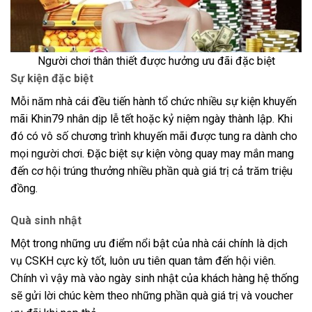
Người chơi thân thiết được hưởng ưu đãi đặc biệt
Sự kiện đặc biệt
Mỗi năm nhà cái đều tiến hành tổ chức nhiều sự kiện khuyến
mãi Khin79 nhân dịp lễ tết hoặc kỷ niệm ngày thành lập. Khi
đó có vô số chương trình khuyến mãi được tung ra dành cho
mọi người chơi. Đặc biệt sự kiện vòng quay may mắn mang
đến cơ hội trúng thưởng nhiều phần quà giá trị cả trăm triệu
đồng.
Quà sinh nhật
Một trong những ưu điểm nổi bật của nhà cái chính là dịch
vụ CSKH cực kỳ tốt, luôn ưu tiên quan tâm đến hội viên.
Chính vì vậy mà vào ngày sinh nhật của khách hàng hệ thống
sẽ gửi lời chúc kèm theo những phần quà giá trị và voucher