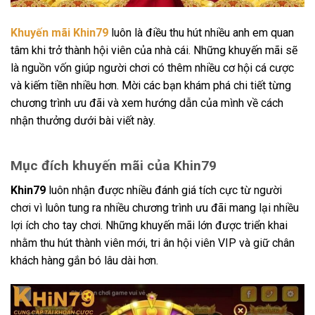
Khuyến mãi Khin79
luôn là điều thu hút nhiều anh em quan
tâm khi trở thành hội viên của nhà cái. Những khuyến mãi sẽ
là nguồn vốn giúp người chơi có thêm nhiều cơ hội cá cược
và kiếm tiền nhiều hơn. Mời các bạn khám phá chi tiết từng
chương trình ưu đãi và xem hướng dẫn của mình về cách
nhận thưởng dưới bài viết này.
Mục đích khuyến mãi của Khin79
Khin79
luôn nhận được nhiều đánh giá tích cực từ người
chơi vì luôn tung ra nhiều chương trình ưu đãi mang lại nhiều
lợi ích cho tay chơi. Những khuyến mãi lớn được triển khai
nhằm thu hút thành viên mới, tri ân hội viên VIP và giữ chân
khách hàng gắn bó lâu dài hơn.