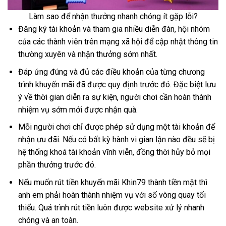
Làm sao để nhận thưởng nhanh chóng ít gặp lỗi?
Đăng ký tài khoản và tham gia nhiều diễn đàn, hội nhóm
của các thành viên trên mạng xã hội để cập nhật thông tin
thường xuyên và nhận thưởng sớm nhất.
Đáp ứng đúng và đủ các điều khoản của từng chương
trình khuyến mãi đã được quy định trước đó. Đặc biệt lưu
ý về thời gian diễn ra sự kiện, người chơi cần hoàn thành
nhiệm vụ sớm mới được nhận quà.
Mỗi người chơi chỉ được phép sử dụng một tài khoản để
nhận ưu đãi. Nếu có bất kỳ hành vi gian lận nào đều sẽ bị
hệ thống khoá tài khoản vĩnh viễn, đồng thời hủy bỏ mọi
phần thưởng trước đó.
Nếu muốn rút tiền khuyến mãi Khin79 thành tiền mặt thì
anh em phải hoàn thành nhiệm vụ với số vòng quay tối
thiểu. Quá trình rút tiền luôn được website xử lý nhanh
chóng và an toàn.