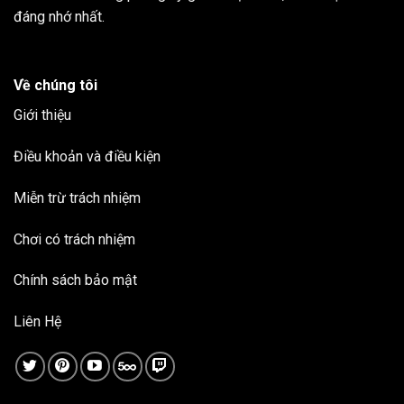
đáng nhớ nhất.
Về chúng tôi
Giới thiệu
Điều khoản và điều kiện
Miễn trừ trách nhiệm
Chơi có trách nhiệm
Chính sách bảo mật
Liên Hệ