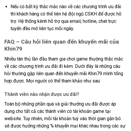
Nếu có bất kỳ thắc mắc nào về các chương trình ưu đãi
thì khách hàng có thể liên hệ đội ngũ CSKH để được hỗ
trợ. Hệ thống kênh hỗ trợ qua email, hotline, chat trực
tuyến đều mở liên tục mỗi ngày.
FAQ – Câu hỏi liên quan đến khuyến mãi của
Khin79
Nhiều tân thủ lần đầu tham gia chơi game thường thắc mắc
về các chương trình ưu đãi đi kèm. Dưới đây là những câu
hỏi thường gặp liên quan đến khuyến mãi Khin79 mình tổng
hợp được. Mọi người có thể tham khảo như sau:
Thành viên nào nhận được ưu đãi?
Toàn bộ những phần quà và giải thưởng ưu đãi được áp
dụng cho tất cả các thành viên có tài khoản game tại
website. Tuy nhiên, mỗi tài khoản tuỳ vào thời gian gắn bó
sẽ được hưởng những % khuyến mại khác nhau trong các sự