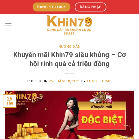
Skip
ĐĂNG KÝ +100K
ĐĂNG NHẬP
to
content
HƯỚNG DẪN
Khuyến mãi Khin79 siêu khủng – Cơ
hội rinh quà cả triệu đồng
POSTED ON
25 THÁNG 8, 2025
BY
LONG THOMO
25
Th8