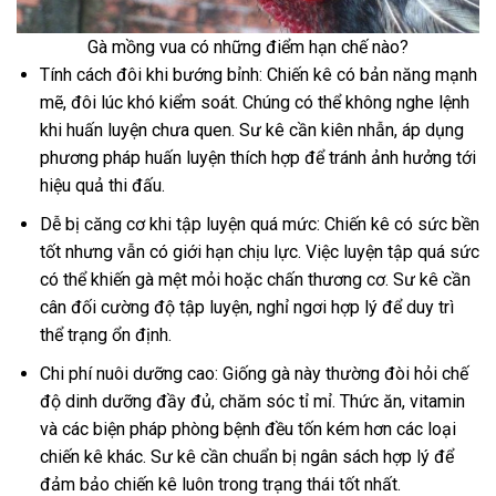
Gà mồng vua có những điểm hạn chế nào?
Tính cách đôi khi bướng bỉnh: Chiến kê có bản năng mạnh
mẽ, đôi lúc khó kiểm soát. Chúng có thể không nghe lệnh
khi huấn luyện chưa quen. Sư kê cần kiên nhẫn, áp dụng
phương pháp huấn luyện thích hợp để tránh ảnh hưởng tới
hiệu quả thi đấu.
Dễ bị căng cơ khi tập luyện quá mức: Chiến kê có sức bền
tốt nhưng vẫn có giới hạn chịu lực. Việc luyện tập quá sức
có thể khiến gà mệt mỏi hoặc chấn thương cơ. Sư kê cần
cân đối cường độ tập luyện, nghỉ ngơi hợp lý để duy trì
thể trạng ổn định.
Chi phí nuôi dưỡng cao: Giống gà này thường đòi hỏi chế
độ dinh dưỡng đầy đủ, chăm sóc tỉ mỉ. Thức ăn, vitamin
và các biện pháp phòng bệnh đều tốn kém hơn các loại
chiến kê khác. Sư kê cần chuẩn bị ngân sách hợp lý để
đảm bảo chiến kê luôn trong trạng thái tốt nhất.