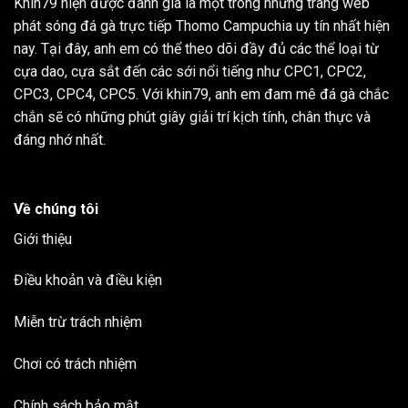
Khin79
hiện được đánh giá là một trong những trang web
phát sóng đá gà trực tiếp Thomo Campuchia uy tín nhất hiện
nay. Tại đây, anh em có thể theo dõi đầy đủ các thể loại từ
cựa dao, cựa sắt đến các sới nổi tiếng như CPC1, CPC2,
CPC3, CPC4, CPC5. Với khin79, anh em đam mê đá gà chắc
chắn sẽ có những phút giây giải trí kịch tính, chân thực và
đáng nhớ nhất.
Về chúng tôi
Giới thiệu
Điều khoản và điều kiện
Miễn trừ trách nhiệm
Chơi có trách nhiệm
Chính sách bảo mật