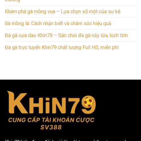
Khám phá gà mồng vua – Lựa chọn số một của sư kê
Gà mồng lá: Cách nhận biết và chăm sóc hiệu quả
Đá gà cựa dao Khin79 – Sân chơi đá gà nảy lửa, kịch tính
Đá gà trực tuyến Khin79 chất lượng Full HD, miễn phí