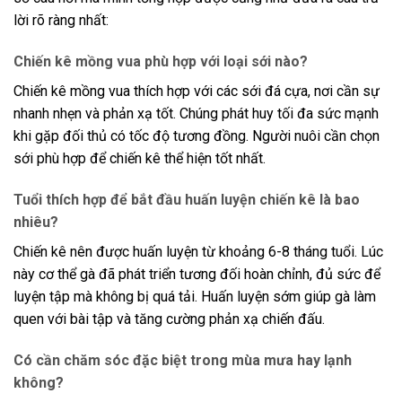
lời rõ ràng nhất:
Chiến kê mồng vua phù hợp với loại sới nào?
Chiến kê mồng vua thích hợp với các sới đá cựa, nơi cần sự
nhanh nhẹn và phản xạ tốt. Chúng phát huy tối đa sức mạnh
khi gặp đối thủ có tốc độ tương đồng. Người nuôi cần chọn
sới phù hợp để chiến kê thể hiện tốt nhất.
Tuổi thích hợp để bắt đầu huấn luyện chiến kê là bao
nhiêu?
Chiến kê nên được huấn luyện từ khoảng 6-8 tháng tuổi. Lúc
này cơ thể gà đã phát triển tương đối hoàn chỉnh, đủ sức để
luyện tập mà không bị quá tải. Huấn luyện sớm giúp gà làm
quen với bài tập và tăng cường phản xạ chiến đấu.
Có cần chăm sóc đặc biệt trong mùa mưa hay lạnh
không?