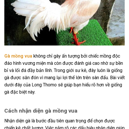
Gà mồng vua
không chỉ gây ấn tượng bởi chiếc mồng độc
đáo hình vương miện mà còn được đánh giá cao nhờ sự bền
bỉ và lối đá đầy bản lĩnh. Trong giới sư kê, đây luôn là giống
gà được săn đón vì mang lại lợi thế lớn trên sàn đấu. Bài viết
dưới đây của Long Thomo sẽ giúp bạn hiểu rõ hơn về giống
gà đặc biệt này.
Cách nhận diện gà mồng vua
Nhận diện gà là bước đầu tiên quan trọng để chọn được
chiến kê chất lượng. Việc nắm rõ các dấu hiệu nhận diện giúp